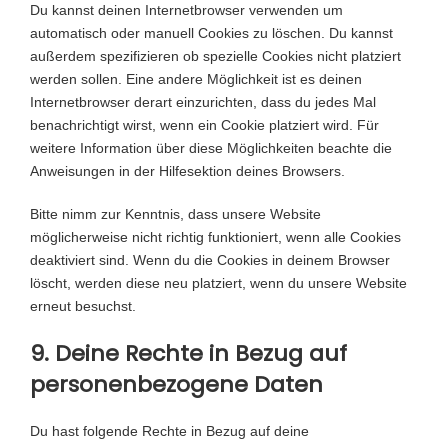
i
s
Du kannst deinen Internetbrowser verwenden um
-
c
automatisch oder manuell Cookies zu löschen. Du kannst
&
e
außerdem spezifizieren ob spezielle Cookies nicht platziert
-
s
werden sollen. Eine andere Möglichkeit ist es deinen
a
Internetbrowser derart einzurichten, dass du jedes Mal
n
benachrichtigt wirst, wenn ein Cookie platziert wird. Für
t
weitere Information über diese Möglichkeiten beachte die
i
Anweisungen in der Hilfesektion deines Browsers.
-
s
Bitte nimm zur Kenntnis, dass unsere Website
p
möglicherweise nicht richtig funktioniert, wenn alle Cookies
a
deaktiviert sind. Wenn du die Cookies in deinem Browser
m
löscht, werden diese neu platziert, wenn du unsere Website
erneut besuchst.
9. Deine Rechte in Bezug auf
personenbezogene Daten
Du hast folgende Rechte in Bezug auf deine