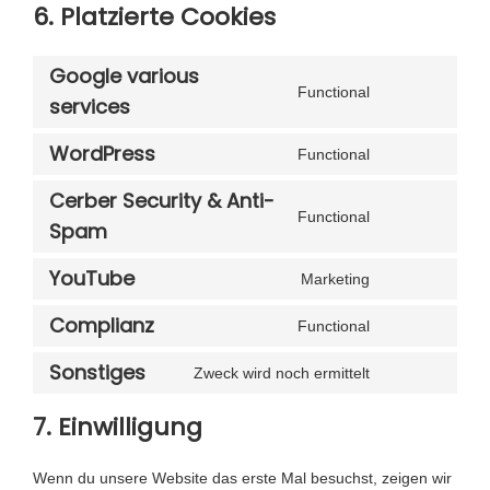
6. Platzierte Cookies
Google various
Functional
C
services
o
WordPress
n
Functional
C
s
o
Cerber Security & Anti-
e
n
Functional
C
n
Spam
s
o
t
e
YouTube
n
t
Marketing
C
n
s
o
o
t
Complianz
Functional
e
s
C
n
t
n
e
o
s
o
Sonstiges
Zweck wird noch ermittelt
t
r
C
n
e
s
t
v
o
s
n
e
7. Einwilligung
o
i
n
e
t
r
s
c
s
n
t
v
e
e
Wenn du unsere Website das erste Mal besuchst, zeigen wir
e
t
o
i