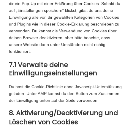
r
g
dir ein Pop-Up mit einer Erklärung über Cookies. Sobald du
n
t
s
c
v
o
auf „Einstellungen speichern“ klickst, gibst du uns deine
t
o
e
e
i
o
Einwilligung alle von dir gewählten Kategorien von Cookies
t
s
r
w
c
g
und Plugins wie in dieser Cookie-Erklärung beschrieben zu
o
e
v
o
e
l
verwenden. Du kannst die Verwendung von Cookies über
s
r
i
r
c
e
deinen Browser deaktivieren, aber bitte beachte, dass
e
v
c
d
e
-
unsere Website dann unter Umständen nicht richtig
r
i
e
p
r
v
funktioniert.
v
c
y
r
b
a
i
e
o
e
7.1 Verwalte deine
e
r
c
c
u
s
Einwilligungseinstellungen
r
i
e
o
t
s
-
o
s
m
u
s
u
o
Du hast die Cookie-Richtlinie ohne Javascript-Unterstützung
p
b
e
s
n
geladen. Unter AMP kannst du den Button zum Zustimmen
l
e
c
-
s
der Einwilligung unten auf der Seite verwenden.
i
u
s
t
a
8. Aktivierung/Deaktivierung und
r
e
i
n
i
r
Löschen von Cookies
g
z
t
v
e
y