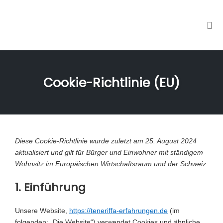
Tog
nav
Skip
to
Cookie-Richtlinie (EU)
content
Diese Cookie-Richtlinie wurde zuletzt am 25. August 2024
aktualisiert und gilt für Bürger und Einwohner mit ständigem
Wohnsitz im Europäischen Wirtschaftsraum und der Schweiz.
1. Einführung
Unsere Website,
https://teneriffa-erfahrungen.de
(im
folgenden: „Die Website“) verwendet Cookies und ähnliche