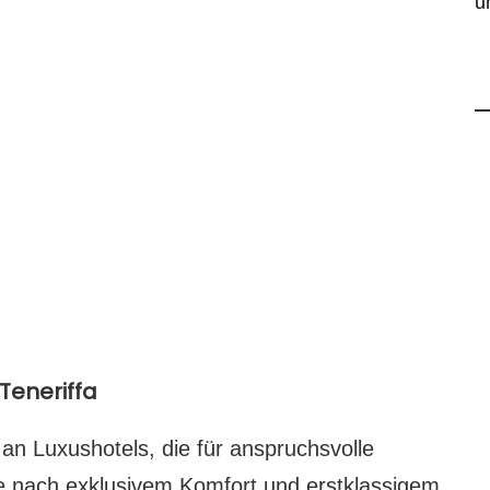
u
Teneriffa
l an Luxushotels, die für anspruchsvolle
e nach exklusivem Komfort und erstklassigem