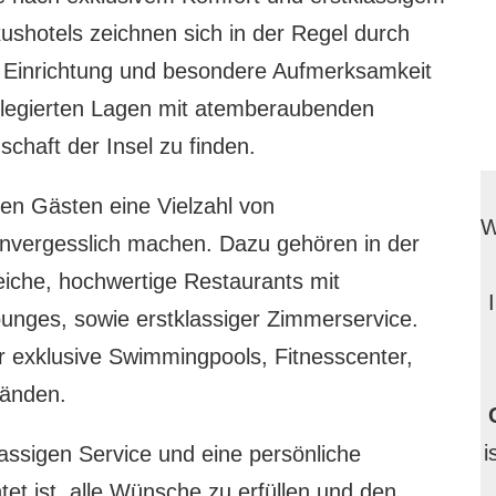
xushotels zeichnen sich in der Regel durch
te Einrichtung und besondere Aufmerksamkeit
rivilegierten Lagen mit atemberaubenden
chaft der Insel zu finden.
ren Gästen eine Vielzahl von
W
unvergesslich machen. Dazu gehören in der
iche, hochwertige Restaurants mit
ounges, sowie erstklassiger Zimmerservice.
 exklusive Swimmingpools, Fitnesscenter,
ränden.
i
assigen Service und eine persönliche
tet ist, alle Wünsche zu erfüllen und den