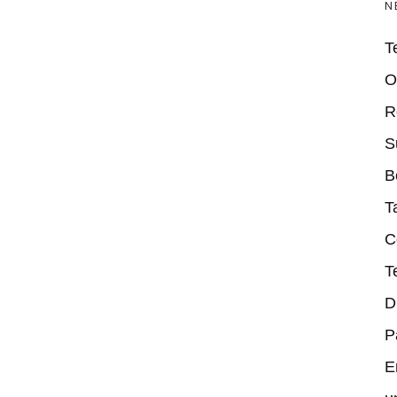
N
T
O
R
S
B
T
C
T
D
P
E