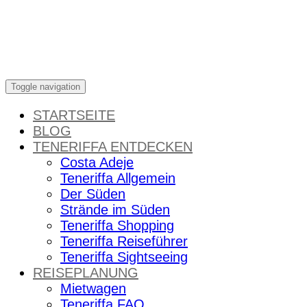
Skip
to
content
Toggle navigation
STARTSEITE
BLOG
TENERIFFA ENTDECKEN
Costa Adeje
Teneriffa Allgemein
Der Süden
Strände im Süden
Teneriffa Shopping
Teneriffa Reiseführer
Teneriffa Sightseeing
REISEPLANUNG
Mietwagen
Teneriffa FAQ