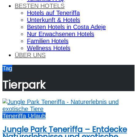
BESTEN HOTELS
Hotels auf Teneriffa
Unterkunft & Hotels
Besten Hotels in Costa Adeje
Nur Erwachsenen Hotels
Familien Hotels
Wellness Hotels
ÜBER UNS
Tag
Tierpark
Teneriffa Urlaub
Jungle Park Teneriffa – Entdecke
Naturerlebnisse und exotische