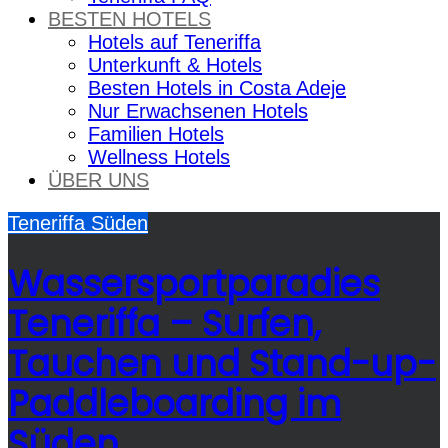
BESTEN HOTELS
Hotels auf Teneriffa
Unterkunft & Hotels
Besten Hotels in Costa Adeje
Nur Erwachsenen Hotels
Familien Hotels
Wellness Hotels
ÜBER UNS
Teneriffa Süden
Wassersportparadies
Teneriffa – Surfen,
Tauchen und Stand-up-
Paddleboarding im
Süden