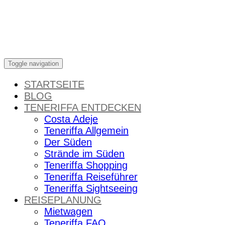
Skip
to
content
Toggle navigation
STARTSEITE
BLOG
TENERIFFA ENTDECKEN
Costa Adeje
Teneriffa Allgemein
Der Süden
Strände im Süden
Teneriffa Shopping
Teneriffa Reiseführer
Teneriffa Sightseeing
REISEPLANUNG
Mietwagen
Teneriffa FAQ