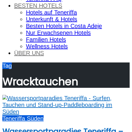
BESTEN HOTELS
Hotels auf Teneriffa
Unterkunft & Hotels
Besten Hotels in Costa Adeje
Nur Erwachsenen Hotels
Familien Hotels
Wellness Hotels
ÜBER UNS
Tag
Wracktauchen
Teneriffa Süden
Wassersportparadies Teneriffa –