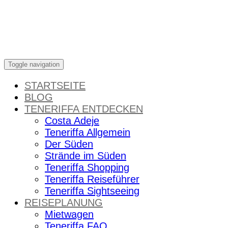
Skip
to
content
Toggle navigation
STARTSEITE
BLOG
TENERIFFA ENTDECKEN
Costa Adeje
Teneriffa Allgemein
Der Süden
Strände im Süden
Teneriffa Shopping
Teneriffa Reiseführer
Teneriffa Sightseeing
REISEPLANUNG
Mietwagen
Teneriffa FAQ