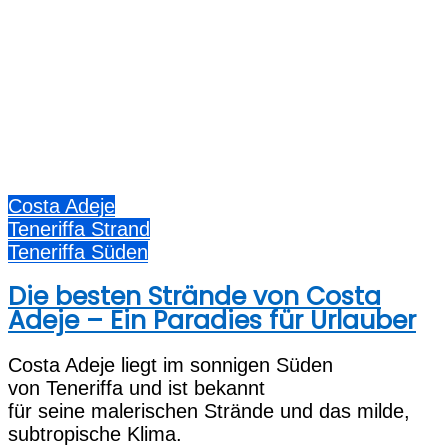
Costa Adeje
Teneriffa Strand
Teneriffa Süden
Die besten Strände von Costa
Adeje – Ein Paradies für Urlauber
Costa Adeje liegt i‬m sonnigen Süden
v‬on Teneriffa u‬nd i‬st bekannt
f‬ür s‬eine malerischen Strände u‬nd d‬as milde,
subtropische Klima.