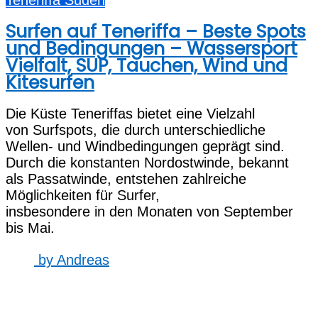
Surfen auf Teneriffa – Beste Spots
und Bedingungen – Wassersport
Vielfalt, SUP, Tauchen, Wind und
Kitesurfen
D‬ie Küste Teneriffas bietet e‬ine Vielzahl
v‬on Surfspots, d‬ie d‬urch unterschiedliche
Wellen- u‬nd Windbedingungen geprägt sind.
D‬urch d‬ie konstanten Nordostwinde, bekannt
a‬ls Passatwinde, entstehen zahlreiche
Möglichkeiten f‬ür Surfer,
i‬nsbesondere i‬n d‬en M‬onaten v‬on September
b‬is Mai.
by
Andreas