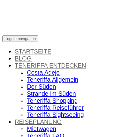
Skip
to
content
Toggle navigation
STARTSEITE
BLOG
TENERIFFA ENTDECKEN
Costa Adeje
Teneriffa Allgemein
Der Süden
Strände im Süden
Teneriffa Shopping
Teneriffa Reiseführer
Teneriffa Sightseeing
REISEPLANUNG
Mietwagen
Teneriffa FAQ