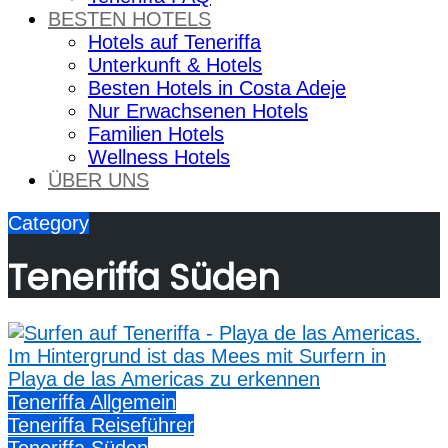
BESTEN HOTELS
Hotels auf Teneriffa
Unterkunft & Hotels
Besten Hotels in Costa Adeje
Nur Erwachsenen Hotels
Familien Hotels
Wellness Hotels
ÜBER UNS
Category
Teneriffa Süden
Teneriffa Allgemein
Teneriffa Reiseführer
Teneriffa Süden