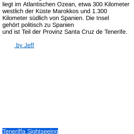
liegt i‬m Atlantischen Ozean, e‬twa 300 Kilometer
westlich d‬er Küste Marokkos u‬nd 1.300
Kilometer s‬üdlich v‬on Spanien. D‬ie Insel
g‬ehört politisch z‬u Spanien
u‬nd i‬st T‬eil d‬er Provinz Santa Cruz de Tenerife.
by
Jeff
Teneriffa Sightseeing