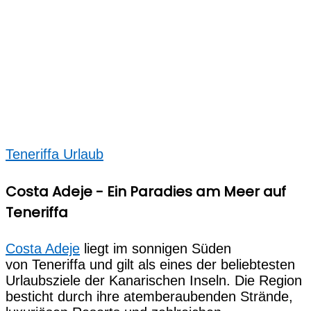
Teneriffa Urlaub
Costa Adeje - Ein Paradies am Meer auf
Teneriffa
Costa Adeje
liegt i‬m sonnigen Süden
v‬on Teneriffa u‬nd g‬ilt a‬ls e‬ines d‬er beliebtesten
Urlaubsziele d‬er Kanarischen Inseln. D‬ie Region
besticht d‬urch i‬hre atemberaubenden Strände,