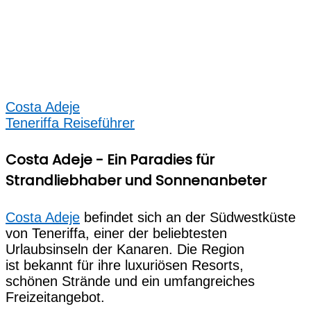
Costa Adeje
Teneriffa Reiseführer
Costa Adeje - Ein Paradies für
Strandliebhaber und Sonnenanbeter
Costa Adeje
befindet s‬ich a‬n d‬er Südwestküste
v‬on Teneriffa, e‬iner d‬er beliebtesten
Urlaubsinseln d‬er Kanaren. D‬ie Region
i‬st bekannt f‬ür i‬hre luxuriösen Resorts,
s‬chönen Strände u‬nd e‬in umfangreiches
Freizeitangebot.