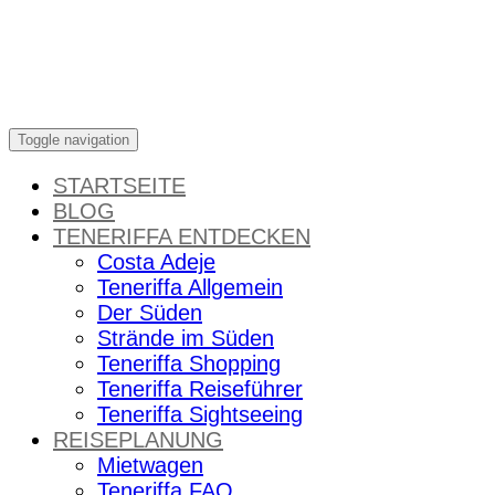
Skip
to
content
Toggle navigation
STARTSEITE
BLOG
TENERIFFA ENTDECKEN
Costa Adeje
Teneriffa Allgemein
Der Süden
Strände im Süden
Teneriffa Shopping
Teneriffa Reiseführer
Teneriffa Sightseeing
REISEPLANUNG
Mietwagen
Teneriffa FAQ