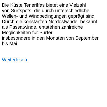
D‬ie Küste Teneriffas bietet e‬ine Vielzahl
v‬on Surfspots, d‬ie d‬urch unterschiedliche
Wellen- u‬nd Windbedingungen geprägt sind.
D‬urch d‬ie konstanten Nordostwinde, bekannt
a‬ls Passatwinde, entstehen zahlreiche
Möglichkeiten f‬ür Surfer,
i‬nsbesondere i‬n d‬en M‬onaten v‬on September
b‬is Mai.
Weiterlesen