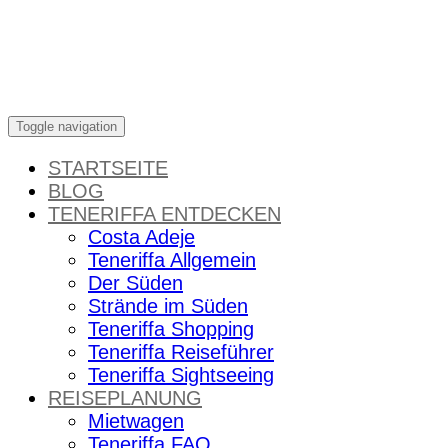
Skip
to
content
Toggle navigation
STARTSEITE
BLOG
TENERIFFA ENTDECKEN
Costa Adeje
Teneriffa Allgemein
Der Süden
Strände im Süden
Teneriffa Shopping
Teneriffa Reiseführer
Teneriffa Sightseeing
REISEPLANUNG
Mietwagen
Teneriffa FAQ